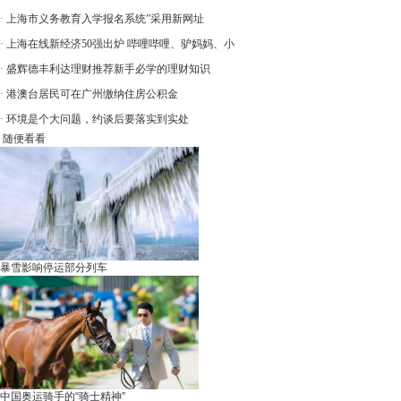
·
上海市义务教育入学报名系统”采用新网址
·
上海在线新经济50强出炉 哔哩哔哩、驴妈妈、小
·
盛辉德丰利达理财推荐新手必学的理财知识
·
港澳台居民可在广州缴纳住房公积金
·
环境是个大问题，约谈后要落实到实处
随便看看
暴雪影响停运部分列车
中国奥运骑手的“骑士精神”