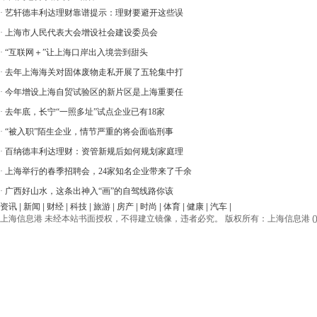
·
艺轩德丰利达理财靠谱提示：理财要避开这些误
·
上海市人民代表大会增设社会建设委员会
·
“互联网＋”让上海口岸出入境尝到甜头
·
去年上海海关对固体废物走私开展了五轮集中打
·
今年增设上海自贸试验区的新片区是上海重要任
·
去年底，长宁“一照多址”试点企业已有18家
·
“被入职”陌生企业，情节严重的将会面临刑事
·
百纳德丰利达理财：资管新规后如何规划家庭理
·
上海举行的春季招聘会，24家知名企业带来了千余
·
广西好山水，这条出神入“画”的自驾线路你该
资讯
|
新闻
|
财经
|
科技
|
旅游
|
房产
|
时尚
|
体育
|
健康
|
汽车
|
上海信息港 未经本站书面授权，不得建立镜像，违者必究。 版权所有：上海信息港 () © 2012-20