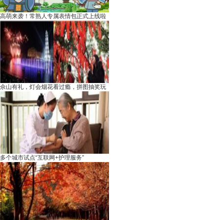
高萌来袭！常熟人专属表情包正式上线啦
佘山有礼，灯会烟花看过瘾，拼图抽奖玩
多个城市试点“互联网+护理服务”