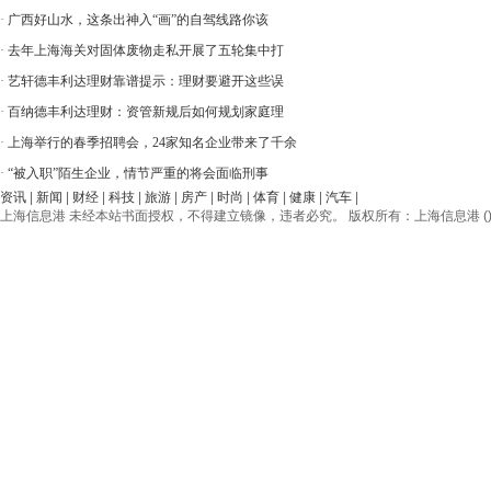
·
广西好山水，这条出神入“画”的自驾线路你该
·
去年上海海关对固体废物走私开展了五轮集中打
·
艺轩德丰利达理财靠谱提示：理财要避开这些误
·
百纳德丰利达理财：资管新规后如何规划家庭理
·
上海举行的春季招聘会，24家知名企业带来了千余
·
“被入职”陌生企业，情节严重的将会面临刑事
资讯
|
新闻
|
财经
|
科技
|
旅游
|
房产
|
时尚
|
体育
|
健康
|
汽车
|
上海信息港 未经本站书面授权，不得建立镜像，违者必究。 版权所有：上海信息港 () © 2012-20