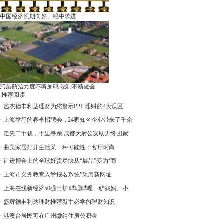
中国经济长期向好、稳中求进
污染防治力度不断加码 法制不断健全
推荐阅读
·
艺杰德丰利达理财为您警示P2P 理财的4大误区
·
上海举行的春季招聘会，24家知名企业带来了千余
·
走失二十载，千里寻亲 成都天府公安助力终团聚
·
曲美家居打开生活又一种可能性：客厅时尚
·
让进博会上的全球好货尽快从“展品”变为“商
·
上海市义务教育入学报名系统”采用新网址
·
上海在线新经济50强出炉 哔哩哔哩、驴妈妈、小
·
盛辉德丰利达理财推荐新手必学的理财知识
·
港澳台居民可在广州缴纳住房公积金