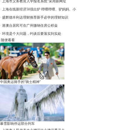
·
上海市义务教育入学报名系统”采用新网址
·
上海在线新经济50强出炉 哔哩哔哩、驴妈妈、小
·
盛辉德丰利达理财推荐新手必学的理财知识
·
港澳台居民可在广州缴纳住房公积金
·
环境是个大问题，约谈后要落实到实处
随便看看
中国奥运骑手的“骑士精神”
暴雪影响停运部分列车