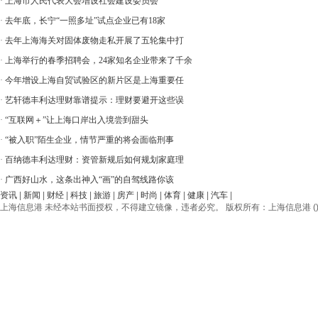
·
上海市人民代表大会增设社会建设委员会
·
去年底，长宁“一照多址”试点企业已有18家
·
去年上海海关对固体废物走私开展了五轮集中打
·
上海举行的春季招聘会，24家知名企业带来了千余
·
今年增设上海自贸试验区的新片区是上海重要任
·
艺轩德丰利达理财靠谱提示：理财要避开这些误
·
“互联网＋”让上海口岸出入境尝到甜头
·
“被入职”陌生企业，情节严重的将会面临刑事
·
百纳德丰利达理财：资管新规后如何规划家庭理
·
广西好山水，这条出神入“画”的自驾线路你该
资讯
|
新闻
|
财经
|
科技
|
旅游
|
房产
|
时尚
|
体育
|
健康
|
汽车
|
上海信息港 未经本站书面授权，不得建立镜像，违者必究。 版权所有：上海信息港 () © 2012-20