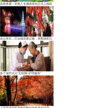
高萌来袭！常熟人专属表情包正式上线啦
佘山有礼，灯会烟花看过瘾，拼图抽奖玩
多个城市试点“互联网+护理服务”