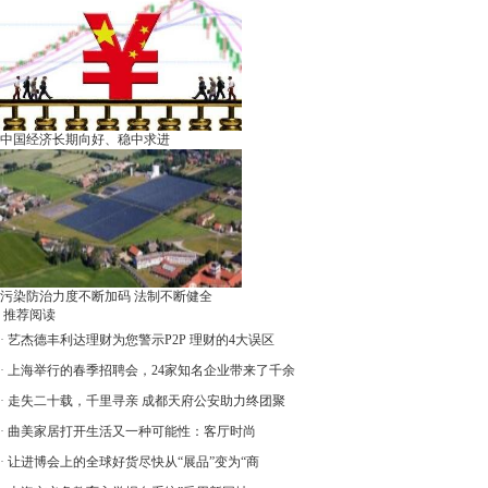
中国经济长期向好、稳中求进
污染防治力度不断加码 法制不断健全
推荐阅读
·
艺杰德丰利达理财为您警示P2P 理财的4大误区
·
上海举行的春季招聘会，24家知名企业带来了千余
·
走失二十载，千里寻亲 成都天府公安助力终团聚
·
曲美家居打开生活又一种可能性：客厅时尚
·
让进博会上的全球好货尽快从“展品”变为“商