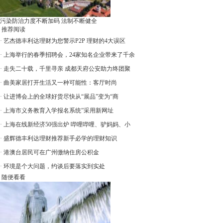
污染防治力度不断加码 法制不断健全
推荐阅读
·
艺杰德丰利达理财为您警示P2P 理财的4大误区
·
上海举行的春季招聘会，24家知名企业带来了千余
·
走失二十载，千里寻亲 成都天府公安助力终团聚
·
曲美家居打开生活又一种可能性：客厅时尚
·
让进博会上的全球好货尽快从“展品”变为“商
·
上海市义务教育入学报名系统”采用新网址
·
上海在线新经济50强出炉 哔哩哔哩、驴妈妈、小
·
盛辉德丰利达理财推荐新手必学的理财知识
·
港澳台居民可在广州缴纳住房公积金
·
环境是个大问题，约谈后要落实到实处
随便看看