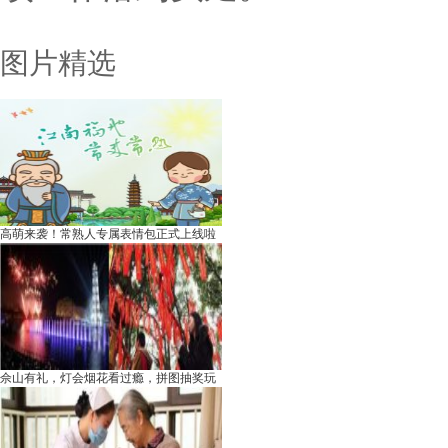
图片精选
高萌来袭！常熟人专属表情包正式上线啦
佘山有礼，灯会烟花看过瘾，拼图抽奖玩