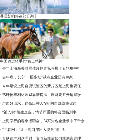
暴雪影响停运部分列车
中国奥运骑手的“骑士精神”
·
去年上海海关对固体废物走私开展了五轮集中打
·
去年底，长宁“一照多址”试点企业已有18家
·
今年增设上海自贸试验区的新片区是上海重要任
·
艺轩德丰利达理财靠谱提示：理财要避开这些误
·
广西好山水，这条出神入“画”的自驾线路你该
·
“被入职”陌生企业，情节严重的将会面临刑事
·
上海举行的春季招聘会，24家知名企业带来了千余
·
“互联网＋”让上海口岸出入境尝到甜头
·
百纳德丰利达理财：资管新规后如何规划家庭理