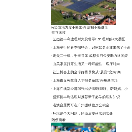
污染防治力度不断加码 法制不断健全
推荐阅读
·
艺杰德丰利达理财为您警示P2P 理财的4大误区
·
上海举行的春季招聘会，24家知名企业带来了千余
·
走失二十载，千里寻亲 成都天府公安助力终团聚
·
曲美家居打开生活又一种可能性：客厅时尚
·
让进博会上的全球好货尽快从“展品”变为“商
·
上海市义务教育入学报名系统”采用新网址
·
上海在线新经济50强出炉 哔哩哔哩、驴妈妈、小
·
盛辉德丰利达理财推荐新手必学的理财知识
·
港澳台居民可在广州缴纳住房公积金
·
环境是个大问题，约谈后要落实到实处
随便看看