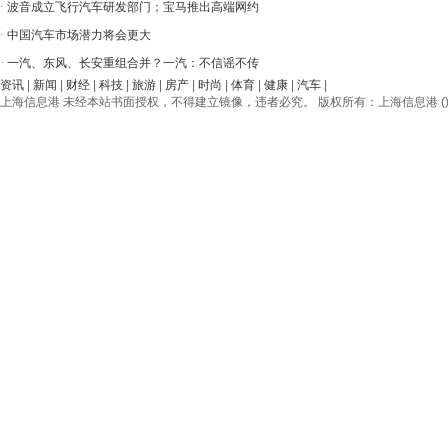
·
波音成立飞行汽车研发部门；宝马推出高端网约
·
中国汽车市场潜力将会更大
·
一汽、东风、长安重组合并？一汽：不信谣不传
资讯
|
新闻
|
财经
|
科技
|
旅游
|
房产
|
时尚
|
体育
|
健康
|
汽车
|
上海信息港 未经本站书面授权，不得建立镜像，违者必究。 版权所有：上海信息港 () © 2012-20