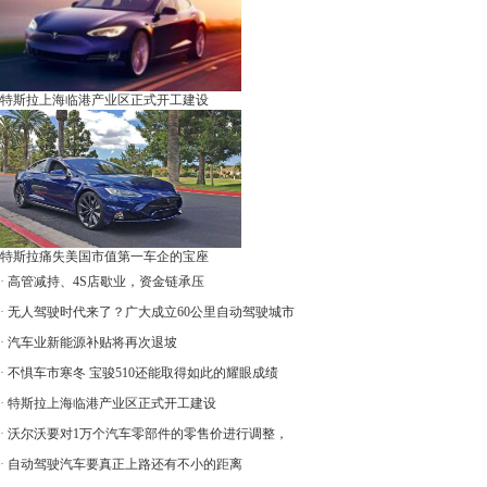
特斯拉上海临港产业区正式开工建设
特斯拉痛失美国市值第一车企的宝座
·
高管减持、4S店歇业，资金链承压
·
无人驾驶时代来了？广大成立60公里自动驾驶城市
·
汽车业新能源补贴将再次退坡
·
不惧车市寒冬 宝骏510还能取得如此的耀眼成绩
·
特斯拉上海临港产业区正式开工建设
·
沃尔沃要对1万个汽车零部件的零售价进行调整，
·
自动驾驶汽车要真正上路还有不小的距离