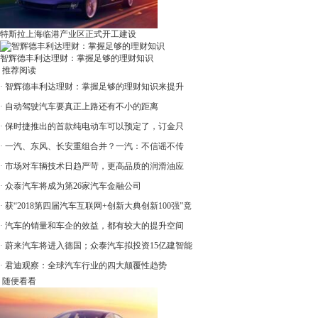
特斯拉上海临港产业区正式开工建设
智辉德丰利达理财：掌握足够的理财知识
推荐阅读
·
智辉德丰利达理财：掌握足够的理财知识来提升
·
自动驾驶汽车要真正上路还有不小的距离
·
保时捷推出的首款纯电动车可以预定了，订金只
·
一汽、东风、长安重组合并？一汽：不信谣不传
·
市场对车辆技术日趋严苛，更高品质的润滑油应
·
众泰汽车将成为第26家汽车金融公司
·
获“2018第四届汽车互联网+创新大典创新100强”竟
·
汽车的销量和车企的效益，都有较大的提升空间
·
蔚来汽车将进入德国；众泰汽车拟投资15亿建智能
·
君迪观察：全球汽车行业的四大颠覆性趋势
随便看看