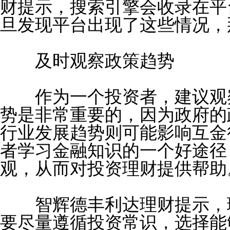
财提示，搜索引擎会收录在平
旦发现平台出现了这些情况，
及时观察政策趋势
作为一个投资者，建议观察
势是非常重要的，因为政府的
行业发展趋势则可能影响互金
者学习金融知识的一个好途径
观，从而对投资理财提供帮助
智辉德丰利达理财提示，理
要尽量遵循投资常识，选择能