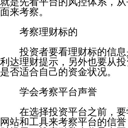
就是先看平台的风控体系，从
面来考察。
考察理财标的
投资者要看理财标的信息是
利达理财提示，另外也要从投
是否适合自己的资金状况。
学会考察平台声誉
在选择投资平台之前，要学
网站和工具来考察平台的信誉