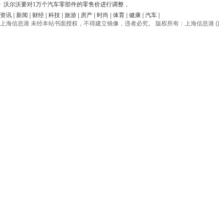
·
沃尔沃要对1万个汽车零部件的零售价进行调整，
资讯
|
新闻
|
财经
|
科技
|
旅游
|
房产
|
时尚
|
体育
|
健康
|
汽车
|
上海信息港 未经本站书面授权，不得建立镜像，违者必究。 版权所有：上海信息港 () © 2012-20