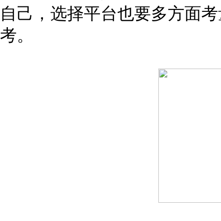
自己，选择平台也要多方面考
考。