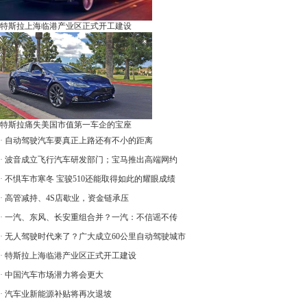
特斯拉上海临港产业区正式开工建设
特斯拉痛失美国市值第一车企的宝座
·
自动驾驶汽车要真正上路还有不小的距离
·
波音成立飞行汽车研发部门；宝马推出高端网约
·
不惧车市寒冬 宝骏510还能取得如此的耀眼成绩
·
高管减持、4S店歇业，资金链承压
·
一汽、东风、长安重组合并？一汽：不信谣不传
·
无人驾驶时代来了？广大成立60公里自动驾驶城市
·
特斯拉上海临港产业区正式开工建设
·
中国汽车市场潜力将会更大
·
汽车业新能源补贴将再次退坡