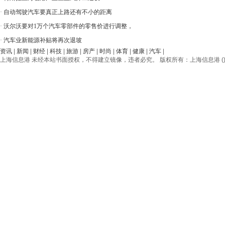
·
自动驾驶汽车要真正上路还有不小的距离
·
沃尔沃要对1万个汽车零部件的零售价进行调整，
·
汽车业新能源补贴将再次退坡
资讯
|
新闻
|
财经
|
科技
|
旅游
|
房产
|
时尚
|
体育
|
健康
|
汽车
|
上海信息港 未经本站书面授权，不得建立镜像，违者必究。 版权所有：上海信息港 () © 2012-20