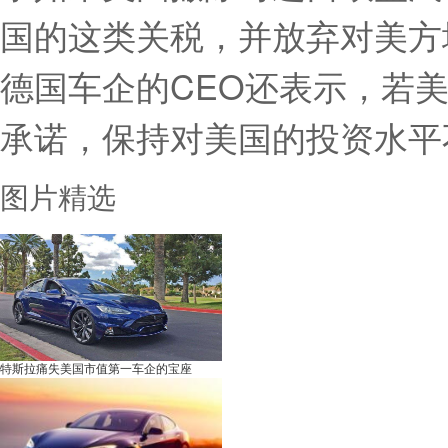
国的这类关税，并放弃对美方
德国车企的CEO还表示，若
承诺，保持对美国的投资水平
图片精选
特斯拉痛失美国市值第一车企的宝座