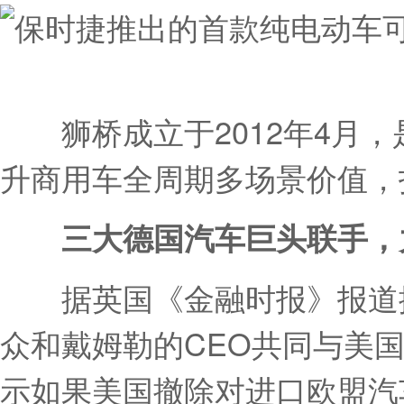
狮桥成立于2012年4月，
升商用车全周期多场景价值，
三大德国汽车巨头联手，力
据英国《金融时报》报道援
众和戴姆勒的CEO共同与美国驻德国
示如果美国撤除对进口欧盟汽