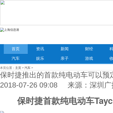
首页
资讯
新闻
财经
汽车
娱乐
亲子
游戏
本页位置：
主页
>
汽车
>
保时捷推出的首款纯电动车可以预
2018-07-26 09:08 来源：深圳
保时捷首款纯电动车Tayca