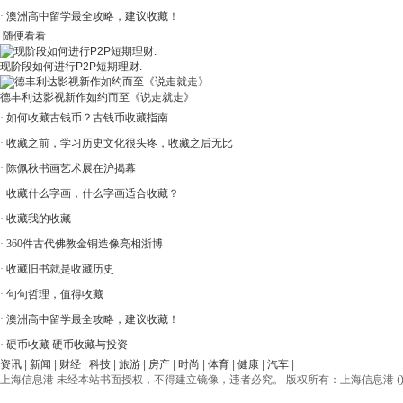
·
澳洲高中留学最全攻略，建议收藏！
随便看看
现阶段如何进行P2P短期理财.
德丰利达影视新作如约而至《说走就走》
·
如何收藏古钱币？古钱币收藏指南
·
收藏之前，学习历史文化很头疼，收藏之后无比
·
陈佩秋书画艺术展在沪揭幕
·
收藏什么字画，什么字画适合收藏？
·
收藏我的收藏
·
360件古代佛教金铜造像亮相浙博
·
收藏旧书就是收藏历史
·
句句哲理，值得收藏
·
澳洲高中留学最全攻略，建议收藏！
·
硬币收藏 硬币收藏与投资
资讯
|
新闻
|
财经
|
科技
|
旅游
|
房产
|
时尚
|
体育
|
健康
|
汽车
|
上海信息港 未经本站书面授权，不得建立镜像，违者必究。 版权所有：上海信息港 () © 2012-20