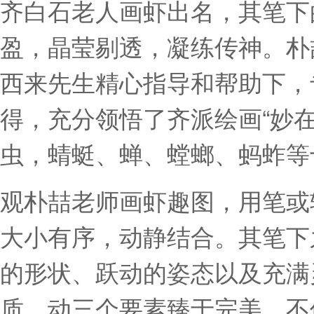
齐白石老人画虾出名，其笔下
盈，晶莹剔透，凝练传神。朴
西来先生精心指导和帮助下，
得，充分领悟了齐派绘画“妙
虫，蜻蜓、蝉、螳螂、蚂蚱等
观朴喆老师画虾趣图，用笔或
大小有序，动静结合。其笔下
的形状、跃动的姿态以及充满
质、动三个要素臻于完美。不