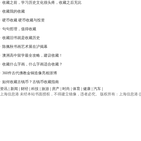
·
收藏之前，学习历史文化很头疼，收藏之后无比
·
收藏我的收藏
·
硬币收藏 硬币收藏与投资
·
句句哲理，值得收藏
·
收藏旧书就是收藏历史
·
陈佩秋书画艺术展在沪揭幕
·
澳洲高中留学最全攻略，建议收藏！
·
收藏什么字画，什么字画适合收藏？
·
360件古代佛教金铜造像亮相浙博
·
如何收藏古钱币？古钱币收藏指南
资讯
|
新闻
|
财经
|
科技
|
旅游
|
房产
|
时尚
|
体育
|
健康
|
汽车
|
上海信息港 未经本站书面授权，不得建立镜像，违者必究。 版权所有：上海信息港 () © 2012-20