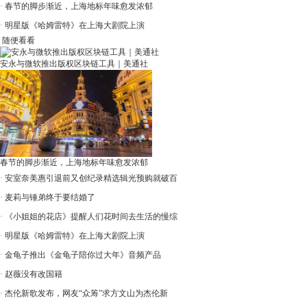
·
春节的脚步渐近，上海地标年味愈发浓郁
·
明星版《哈姆雷特》在上海大剧院上演
随便看看
安永与微软推出版权区块链工具｜美通社
春节的脚步渐近，上海地标年味愈发浓郁
·
安室奈美惠引退前又创纪录精选辑光预购就破百
·
麦莉与锤弟终于要结婚了
·
《小姐姐的花店》提醒人们花时间去生活的慢综
·
明星版《哈姆雷特》在上海大剧院上演
·
金龟子推出《金龟子陪你过大年》音频产品
·
赵薇没有改国籍
·
杰伦新歌发布，网友“众筹”求方文山为杰伦新