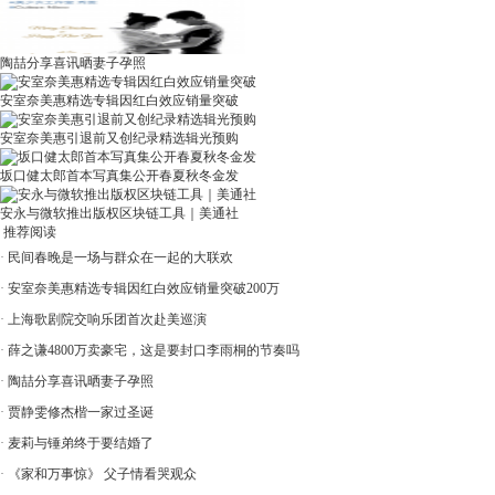
陶喆分享喜讯晒妻子孕照
安室奈美惠精选专辑因红白效应销量突破
安室奈美惠引退前又创纪录精选辑光预购
坂口健太郎首本写真集公开春夏秋冬金发
安永与微软推出版权区块链工具｜美通社
推荐阅读
·
民间春晚是一场与群众在一起的大联欢
·
安室奈美惠精选专辑因红白效应销量突破200万
·
上海歌剧院交响乐团首次赴美巡演
·
薛之谦4800万卖豪宅，这是要封口李雨桐的节奏吗
·
陶喆分享喜讯晒妻子孕照
·
贾静雯修杰楷一家过圣诞
·
麦莉与锤弟终于要结婚了
·
《家和万事惊》 父子情看哭观众