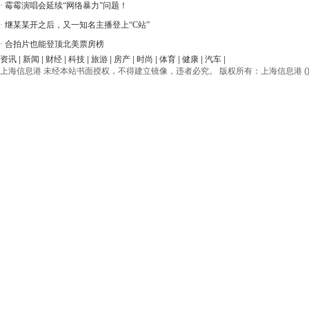
·
霉霉演唱会延续“网络暴力”问题！
·
继某某开之后，又一知名主播登上“C站”
·
合拍片也能登顶北美票房榜
资讯
|
新闻
|
财经
|
科技
|
旅游
|
房产
|
时尚
|
体育
|
健康
|
汽车
|
上海信息港 未经本站书面授权，不得建立镜像，违者必究。 版权所有：上海信息港 () © 2012-20