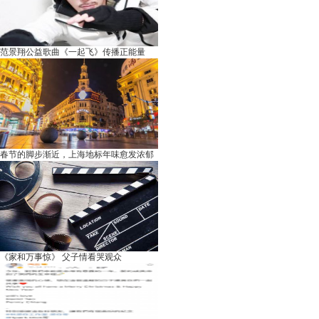
范景翔公益歌曲《一起飞》传播正能量
春节的脚步渐近，上海地标年味愈发浓郁
《家和万事惊》 父子情看哭观众